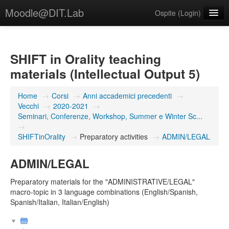
Moodle@DIT.Lab
Ospite (
Login
)
Italiano ‎(it)‎
SHIFT in Orality teaching
materials (Intellectual Output 5)
Home
→
Corsi
→
Anni accademici precedenti
→
Vecchi
→
2020-2021
→
Seminari, Conferenze, Workshop, Summer e Winter Sc...
→
SHIFTinOrality
→
Preparatory activities
→
ADMIN/LEGAL
ADMIN/LEGAL
Preparatory materials for the "ADMINISTRATIVE/LEGAL"
macro-topic in 3 language combinations (English/Spanish,
Spanish/Italian, Italian/English)