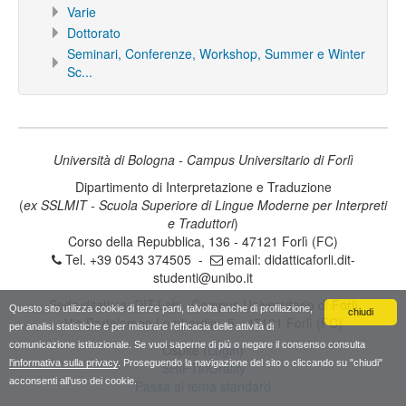
Varie
Dottorato
Seminari, Conferenze, Workshop, Summer e Winter
Sc...
Università di Bologna - Campus Universitario di Forlì
Dipartimento di Interpretazione e Traduzione
(
ex SSLMIT - Scuola Superiore di Lingue Moderne per Interpreti
e Traduttori
)
Corso della Repubblica, 136 - 47121 Forlì (FC)
Tel. +39 0543 374505 -
email:
didatticaforli.dit-
studenti@unibo.it
Sede ditattica: DIT.Lab - Campus Universitario di Forlì
Questo sito utilizza cookie di terze parti, talvolta anche di profilazione,
chiudi
Via Bartolomeo Lombardini, 5 - 47121 Forlì (FC)
per analisi statistiche e per misurare l'efficacia delle attività di
comunicazione istituzionale. Se vuoi saperne di più o negare il consenso consulta
Ospite (
Login
)
l'informativa sulla privacy
. Proseguendo la navigazione del sito o cliccando su "chiudi"
SHIFTinOrality
acconsenti all'uso dei cookie.
Passa al tema standard