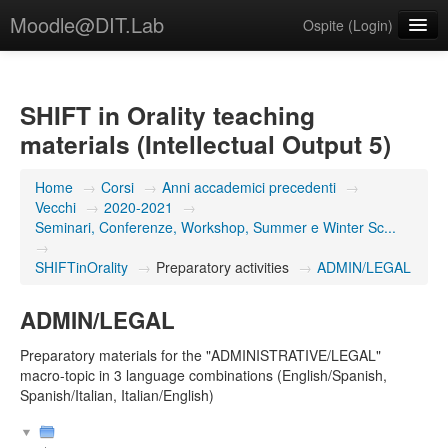
Moodle@DIT.Lab
Ospite (
Login
)
Italiano ‎(it)‎
SHIFT in Orality teaching
materials (Intellectual Output 5)
Home
→
Corsi
→
Anni accademici precedenti
→
Vecchi
→
2020-2021
→
Seminari, Conferenze, Workshop, Summer e Winter Sc...
→
SHIFTinOrality
→
Preparatory activities
→
ADMIN/LEGAL
ADMIN/LEGAL
Preparatory materials for the "ADMINISTRATIVE/LEGAL"
macro-topic in 3 language combinations (English/Spanish,
Spanish/Italian, Italian/English)