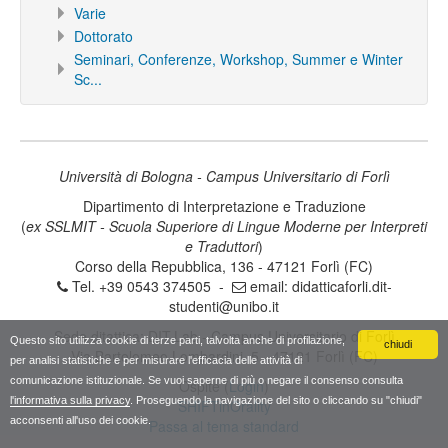
Varie
Dottorato
Seminari, Conferenze, Workshop, Summer e Winter
Sc...
Università di Bologna - Campus Universitario di Forlì
Dipartimento di Interpretazione e Traduzione
(
ex SSLMIT - Scuola Superiore di Lingue Moderne per Interpreti
e Traduttori
)
Corso della Repubblica, 136 - 47121 Forlì (FC)
Tel. +39 0543 374505 -
email:
didatticaforli.dit-
studenti@unibo.it
Sede ditattica: DIT.Lab - Campus Universitario di Forlì
Questo sito utilizza cookie di terze parti, talvolta anche di profilazione,
chiudi
Via Bartolomeo Lombardini, 5 - 47121 Forlì (FC)
per analisi statistiche e per misurare l'efficacia delle attività di
comunicazione istituzionale. Se vuoi saperne di più o negare il consenso consulta
Ospite (
Login
)
l'informativa sulla privacy
. Proseguendo la navigazione del sito o cliccando su "chiudi"
SHIFTinOrality
acconsenti all'uso dei cookie.
Passa al tema standard