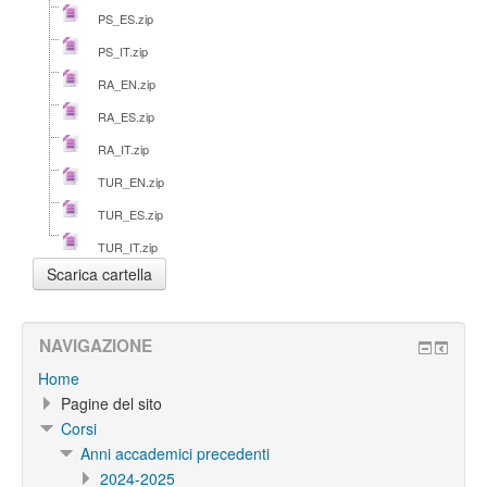
PS_ES.zip
PS_IT.zip
RA_EN.zip
RA_ES.zip
RA_IT.zip
TUR_EN.zip
TUR_ES.zip
TUR_IT.zip
NAVIGAZIONE
Home
Pagine del sito
Corsi
Anni accademici precedenti
2024-2025