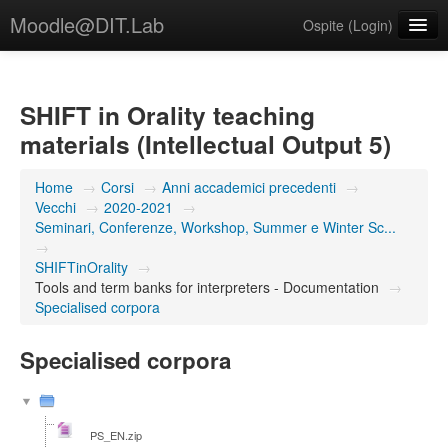
Moodle@DIT.Lab
Ospite (
Login
)
Italiano ‎(it)‎
SHIFT in Orality teaching
materials (Intellectual Output 5)
Home
→
Corsi
→
Anni accademici precedenti
→
Vecchi
→
2020-2021
→
Seminari, Conferenze, Workshop, Summer e Winter Sc...
→
SHIFTinOrality
→
Tools and term banks for interpreters - Documentation
→
Specialised corpora
Specialised corpora
PS_EN.zip