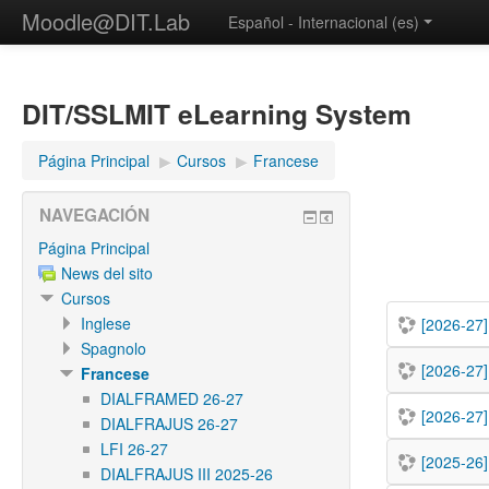
Moodle@DIT.Lab
Español - Internacional ‎(es)‎
DIT/SSLMIT eLearning System
Página Principal
▶︎
Cursos
▶︎
Francese
NAVEGACIÓN
Página Principal
News del sito
Cursos
Inglese
[2026-27] 
Spagnolo
[2026-27] 
Francese
DIALFRAMED 26-27
[2026-27] 
DIALFRAJUS 26-27
LFI 26-27
[2025-26] 
DIALFRAJUS III 2025-26