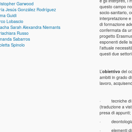
e gli interpreti, i 
istopher Garwood
questo campo non
ía Jesús González Rodríguez
socio-sanitario, 
ma Guidi
interpretazione e
rco Lobascio
di formazione ade
acha Sarah Alexandra Niemants
confermata da un’
iachiara Russo
progetto Erasmus
rnanda Sabarros
esponenti delle i
oletta Spinolo
l'attuale necessi
questi due settori
L’
obiettivo
del co
ambiti in grado di
lavoro, acquisend
·
tecniche di
(traduzione a vist
presa di appunti
·
deontologi
·
elementi d