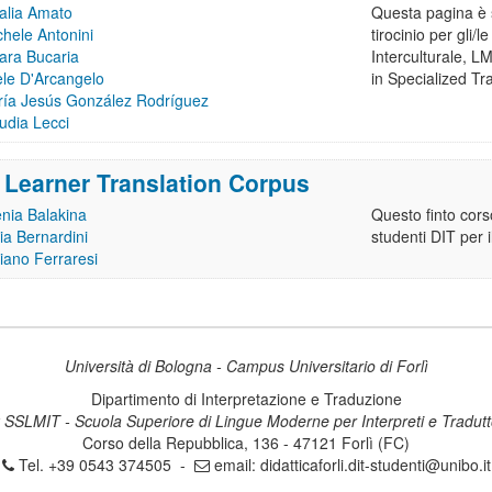
alia Amato
Questa pagina è s
hele Antonini
tirocinio per gli/
ara Bucaria
Interculturale, 
le D'Arcangelo
in Specialized Tr
ía Jesús González Rodríguez
udia Lecci
Learner Translation Corpus
nia Balakina
Questo finto corso
via Bernardini
studenti DIT per 
iano Ferraresi
Università di Bologna - Campus Universitario di Forlì
Dipartimento di Interpretazione e Traduzione
 SSLMIT - Scuola Superiore di Lingue Moderne per Interpreti e Tradutt
Corso della Repubblica, 136 - 47121 Forlì (FC)
Tel. +39 0543 374505 -
email:
didatticaforli.dit-studenti@unibo.it