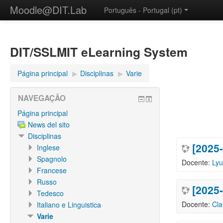
Moodle@DIT.Lab
Português - Portugal ‎(pt)‎
DIT/SSLMIT eLearning System
Página principal
▶︎
Disciplinas
▶︎
Varie
NAVEGAÇÃO
Página principal
News del sito
Disciplinas
[2025-
Inglese
Spagnolo
Docente:
Ly
Francese
Russo
[2025
Tedesco
Docente:
Cla
Italiano e Linguistica
Varie