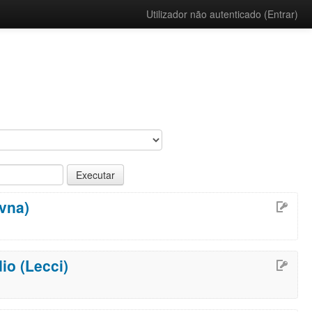
Utilizador não autenticado (
Entrar
)
ovna)
io (Lecci)