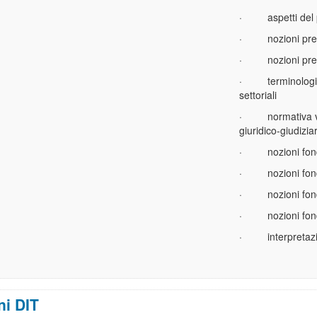
·
aspetti del
·
nozioni pre
·
nozioni pre
·
terminologi
settoriali
·
normativa v
giuridico-giudizia
·
nozioni fon
·
nozioni fon
·
nozioni fo
·
nozioni fo
·
interpretaz
ni DIT