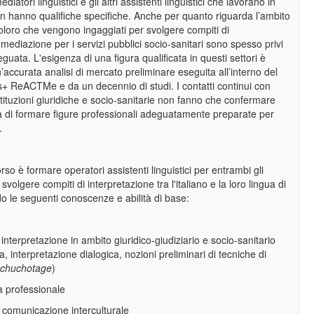
mediatori linguistici e gli altri assistenti linguistici che lavorano in
 hanno qualifiche specifiche. Anche per quanto riguarda l’ambito
coloro che vengono ingaggiati per svolgere compiti di
 mediazione per i servizi pubblici socio-sanitari sono spesso privi
guata. L'esigenza di una figura qualificata in questi settori è
accurata analisi di mercato preliminare eseguita all’interno del
+ ReACTMe e da un decennio di studi. I contatti continui con
stituzioni giuridiche e socio-sanitarie non fanno che confermare
tà di formare figure professionali adeguatamente preparate per
.
rso è formare operatori assistenti linguistici per entrambi gli
 svolgere compiti di interpretazione tra l'italiano e la loro lingua di
o le seguenti conoscenze e abilità di base:
 interpretazione in ambito giuridico-giudiziario e socio-sanitario
a, interpretazione dialogica, nozioni preliminari di tecniche di
;
chuchotage
)
a professionale
i comunicazione interculturale