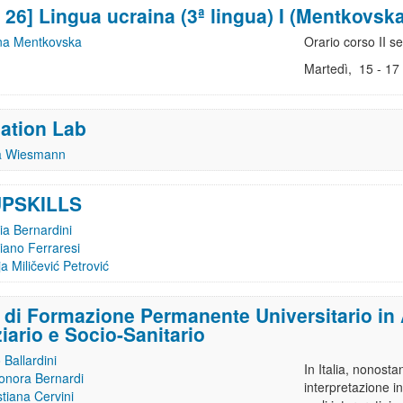
 26] Lingua ucraina (3ª lingua) I (Mentkovsk
na Mentkovska
Orario corso II s
Martedì, 15 - 17
lation Lab
a Wiesmann
UPSKILLS
via Bernardini
iano Ferraresi
a Miličević Petrović
 di Formazione Permanente Universitario in 
iario e Socio-Sanitario
o Ballardini
In Italia, nonosta
onora Bernardi
interpretazione i
stiana Cervini