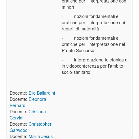
pratiche per l’interpretazione con
minori
·
nozioni fondamentali e
pratiche
per l’interpretazione nei
reparti di
maternità
·
nozioni fondamentali e
pratiche
per l’interpretazione nel
Pronto Soccorso
·
interpretazione telefonica e
in videoconferenza per l’ambito
socio-sanitario
Docente:
Elio Ballardini
Docente:
Eleonora
Bernardi
Docente:
Cristiana
Cervini
Docente:
Christopher
Garwood
Docente:
María Jesús