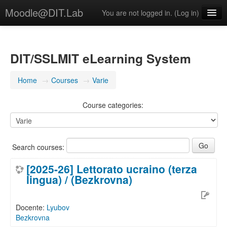
Moodle@DIT.Lab
You are not logged in. (
Log in
)
English (United States) ‎(en_us)‎
DIT/SSLMIT eLearning System
Home
→
Courses
→
Varie
Course categories:
Search courses:
[2025-26] Lettorato ucraino (terza
lingua) / (Bezkrovna)
Docente:
Lyubov
Bezkrovna