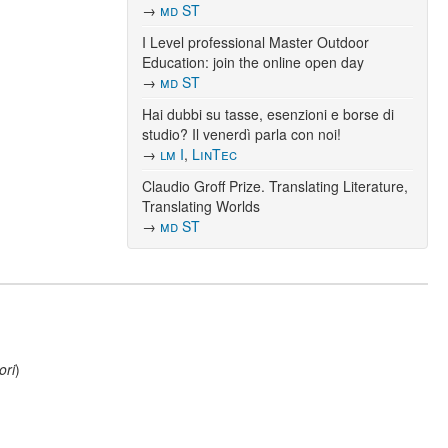
→
md ST
I Level professional Master Outdoor
Education: join the online open day
→
md ST
Hai dubbi su tasse, esenzioni e borse di
studio? Il venerdì parla con noi!
→
lm I
,
LinTec
Claudio Groff Prize. Translating Literature,
Translating Worlds
→
md ST
ori
)