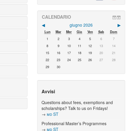
CALENDARIO
◀︎
giugno 2026
▶︎
Lun
Mar
Mer
Gio
Ven
Sab
Dom
1
2
3
4
5
6
7
8
9
10
11
12
13
14
15
16
17
18
19
20
21
22
23
24
25
26
27
28
29
30
Avvisi
Questions about fees, exemptions and
scholarships? Talk to us on Fridays!
→
md ST
Professional Master’s Programmes
→
md ST