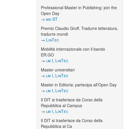
Professional Master in Publishing: join the
Open Day
→
md ST
Premio Claudio Groff. Tradurre letteratura,
tradurre mondi
→
LinTec
Mobilità internazionale con il bando
ER.GO
→
lm I
,
LinTec
Master universitari
→
lm I
,
LinTec
Master in Editoria: partecipa all’Open Day
→
lm I
,
LinTec
Il DIT si trasferisce da Corso della
Repubblica al Campus
→
lm I
,
LinTec
Il DIT si trasferisce da Corso della
Repubblica al Ca