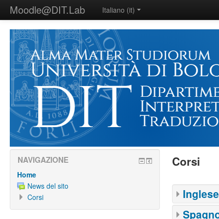
Moodle@DIT.Lab
Italiano ‎(it)‎
Corsi
NAVIGAZIONE
Home
News del sito
Inglese
Corsi
Spagno