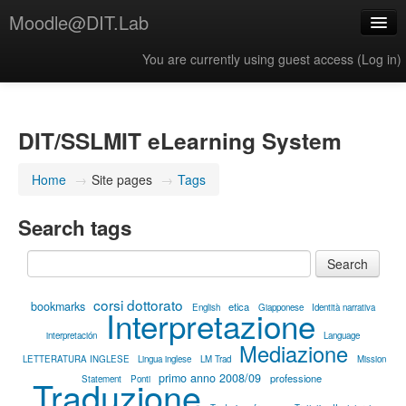
Moodle@DIT.Lab
You are currently using guest access (
Log in
)
English ‎(en)‎
DIT/SSLMIT eLearning System
Home
→
Site pages
→
Tags
Search tags
corsi dottorato
bookmarks
etica
English
Giapponese
Identità narrativa
Interpretazione
interpretación
Language
Mediazione
LETTERATURA INGLESE
Lingua inglese
LM Trad
Mission
primo anno 2008/09
professione
Traduzione
Statement
Ponti