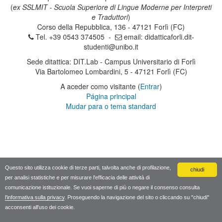
(
ex SSLMIT - Scuola Superiore di Lingue Moderne per Interpreti
e Traduttori
)
Corso della Repubblica, 136 - 47121 Forlì (FC)
Tel. +39 0543 374505 -
email:
didatticaforli.dit-
studenti@unibo.it
Sede ditattica: DIT.Lab - Campus Universitario di Forlì
Via Bartolomeo Lombardini, 5 - 47121 Forlì (FC)
A aceder como visitante (
Entrar
)
Página principal
Mudar para o tema standard
Questo sito utilizza cookie di terze parti, talvolta anche di profilazione,
chiudi
per analisi statistiche e per misurare l'efficacia delle attività di
comunicazione istituzionale. Se vuoi saperne di più o negare il consenso consulta
l'informativa sulla privacy
. Proseguendo la navigazione del sito o cliccando su "chiudi"
acconsenti all'uso dei cookie.