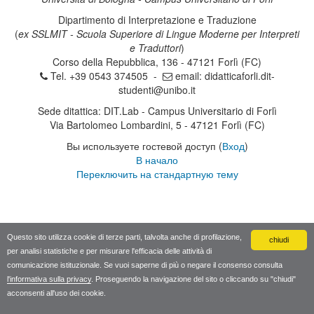
Dipartimento di Interpretazione e Traduzione
(
ex SSLMIT - Scuola Superiore di Lingue Moderne per Interpreti
e Traduttori
)
Corso della Repubblica, 136 - 47121 Forlì (FC)
Tel. +39 0543 374505 -
email:
didatticaforli.dit-
studenti@unibo.it
Sede ditattica: DIT.Lab - Campus Universitario di Forlì
Via Bartolomeo Lombardini, 5 - 47121 Forlì (FC)
Вы используете гостевой доступ (
Вход
)
В начало
Переключить на стандартную тему
Questo sito utilizza cookie di terze parti, talvolta anche di profilazione,
chiudi
per analisi statistiche e per misurare l'efficacia delle attività di
comunicazione istituzionale. Se vuoi saperne di più o negare il consenso consulta
l'informativa sulla privacy
. Proseguendo la navigazione del sito o cliccando su "chiudi"
acconsenti all'uso dei cookie.