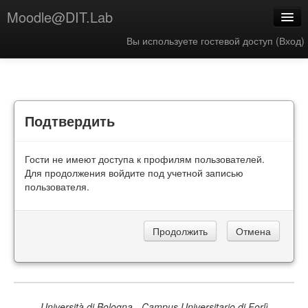
Moodle@DIT.Lab
Вы используете гостевой доступ (
Вход
)
Русский ‎(ru)‎
Подтвердить
Гости не имеют доступа к профилям пользователей.
Для продолжения войдите под учетной записью
пользователя.
Università di Bologna - Campus Universitario di Forlì