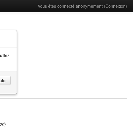
Vous êtes connecté anonymement (
Connexion
)
uillez
ori
)