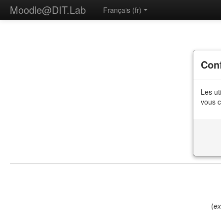
Moodle@DIT.Lab
Français ‎(fr)‎
Con
Les ut
vous c
(
ex