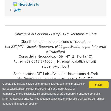
News del sito
课程
Università di Bologna - Campus Universitario di Forlì
Dipartimento di Interpretazione e Traduzione
(
ex SSLMIT - Scuola Superiore di Lingue Moderne per Interpreti
e Traduttori
)
Corso della Repubblica, 136 - 47121 Forlì (FC)
Tel. +39 0543 374505 -
email:
didatticaforli.dit-
studenti@unibo.it
Sede ditattica: DIT.Lab - Campus Universitario di Forlì
Via Bartolomeo Lombardini, 5 - 47121 Forlì (FC)
Questo sito utilizza cookie di terze parti, talvolta anche di profilazione,
chiudi
您正在用访客帐号访问 (
登录
)
per analisi statistiche e per misurare l'efficacia delle attività di
首页
comunicazione istituzionale. Se vuoi saperne di più o negare il consenso consulta
切换到标准主题
l'informativa sulla privacy
. Proseguendo la navigazione del sito o cliccando su "chiudi"
acconsenti all'uso dei cookie.