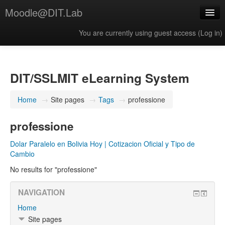
Moodle@DIT.Lab
You are currently using guest access (
Log in
)
English ‎(en)‎
DIT/SSLMIT eLearning System
Home
→
Site pages
→
Tags
→
professione
professione
Dolar Paralelo en Bolivia Hoy | Cotizacion Oficial y Tipo de
Cambio
No results for "professione"
NAVIGATION
Home
Site pages