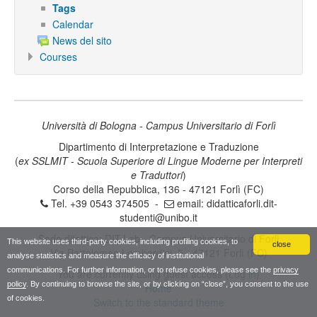
Tags
Calendar
News del sito
Courses
Università di Bologna - Campus Universitario di Forlì
Dipartimento di Interpretazione e Traduzione
(
ex SSLMIT - Scuola Superiore di Lingue Moderne per Interpreti
e Traduttori
)
Corso della Repubblica, 136 - 47121 Forlì (FC)
Tel. +39 0543 374505 -
email:
didatticaforli.dit-
studenti@unibo.it
Sede ditattica: DIT.Lab - Campus Universitario di Forlì
This website uses third-party cookies, including profiling cookies, to
close
Via Bartolomeo Lombardini, 5 - 47121 Forlì (FC)
analyse statistics and measure the efficacy of institutional
communications. For further information, or to refuse cookies, please see the
privacy
You are currently using guest access (
Log in
)
policy
. By continuing to browse the site, or by clicking on “close”, you consent to the use
Home
of cookies.
Switch to the standard theme