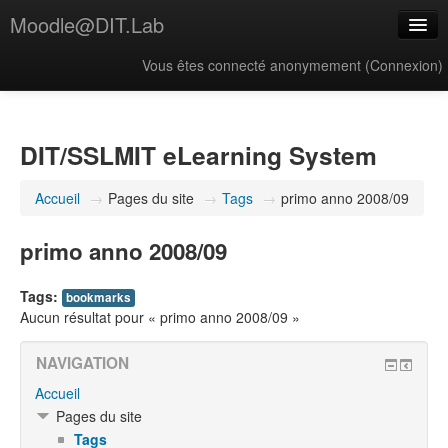
Moodle@DIT.Lab
Vous êtes connecté anonymement (
Connexion
)
Français ‎(fr)‎
DIT/SSLMIT eLearning System
Accueil
→
Pages du site
→
Tags
→
primo anno 2008/09
primo anno 2008/09
Tags:
bookmarks
Aucun résultat pour « primo anno 2008/09 »
NAVIGATION
Accueil
Pages du site
Tags