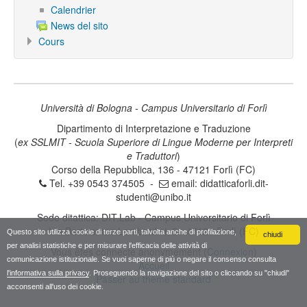
Calendrier
News del sito
Cours
Università di Bologna - Campus Universitario di Forlì
Dipartimento di Interpretazione e Traduzione
(
ex SSLMIT - Scuola Superiore di Lingue Moderne per Interpreti
e Traduttori
)
Corso della Repubblica, 136 - 47121 Forlì (FC)
Tel. +39 0543 374505 -
email:
didatticaforli.dit-
studenti@unibo.it
Sede ditattica: DIT.Lab - Campus Universitario di Forlì
Via Bartolomeo Lombardini, 5 - 47121 Forlì (FC)
Questo sito utilizza cookie di terze parti, talvolta anche di profilazione,
chiudi
per analisi statistiche e per misurare l'efficacia delle attività di
Vous êtes connecté anonymement (
Connexion
)
comunicazione istituzionale. Se vuoi saperne di più o negare il consenso consulta
Accueil
l'informativa sulla privacy
. Proseguendo la navigazione del sito o cliccando su "chiudi"
Passer au thème standard
acconsenti all'uso dei cookie.