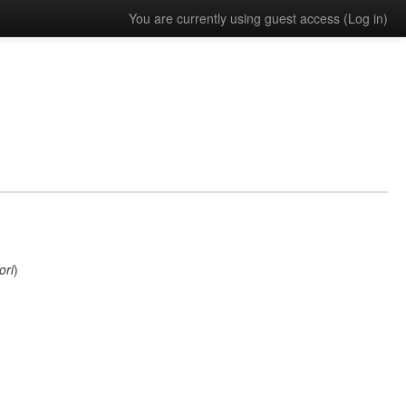
You are currently using guest access (
Log in
)
ori
)