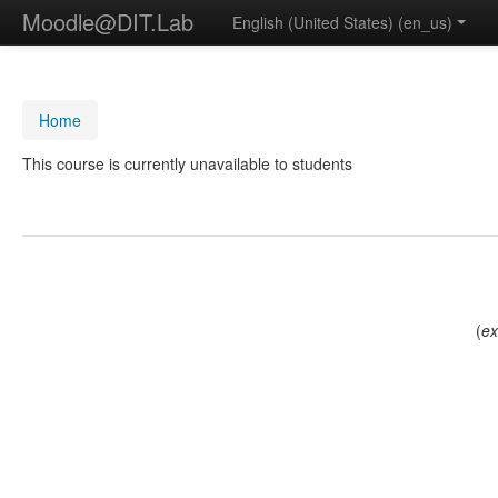
Moodle@DIT.Lab
English (United States) ‎(en_us)‎
Home
This course is currently unavailable to students
(
ex